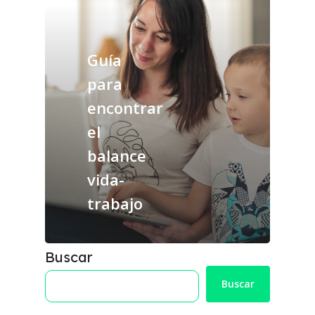
Guía
para
encontrar
el
balance
vida-
trabajo
Buscar
Buscar