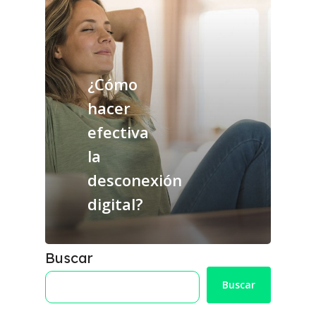
¿Cómo
hacer
efectiva
la
desconexión
digital?
Buscar
Buscar