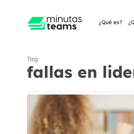
Skip
to
main
¿Qué es?
¿
content
Tag
fallas en lid