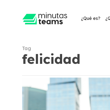
Skip
to
main
¿Qué es?
¿
content
Tag
felicidad