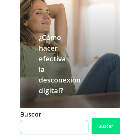
¿Cómo
hacer
efectiva
la
desconexión
digital?
Buscar
Buscar