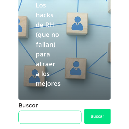
Los
hacks
de RH
(que no
fallan)
para
atraer
a los
mejores
Buscar
Buscar