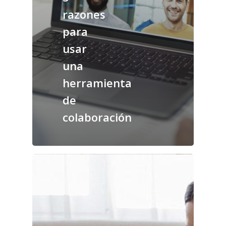
razones
para
usar
una
herramienta
de
colaboración