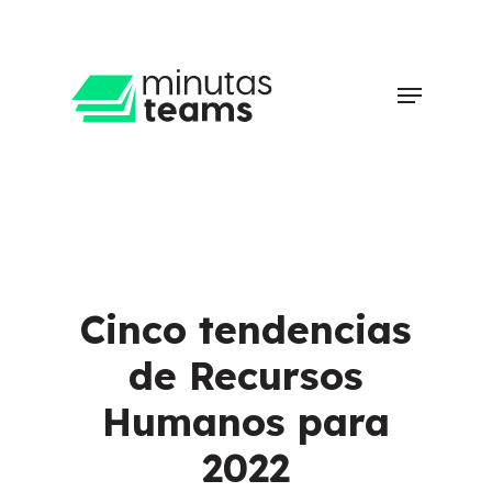
Skip
to
main
Clos
Menu
content
Men
Cinco tendencias
de Recursos
Humanos para
2022