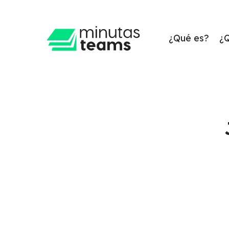
Skip
to
main
¿Qué es?
¿
content