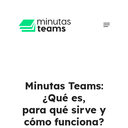
Skip
to
main
Clos
Menu
content
Men
Minutas Teams:
¿Qué es,
para qué sirve y
cómo funciona?